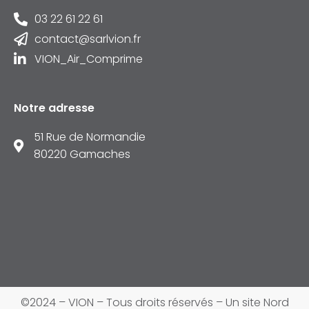
03 22 61 22 61
contact@sarlvion.fr
VION_Air_Comprime
Notre adresse
51 Rue de Normandie
80220 Gamaches
©2024 – VION – Tous droits réservés – Un site
Nord